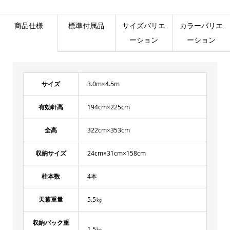
商品仕様
標準付属品
サイズバリエ
カラーバリエ
ーション
ーション
サイズ
3.0m×4.5m
有効軒高
194cm×225cm
全高
322cm×353cm
収納サイズ
24cm×31cm×158cm
柱本数
4本
天幕重量
5.5㎏
収納バック重
1.5㎏