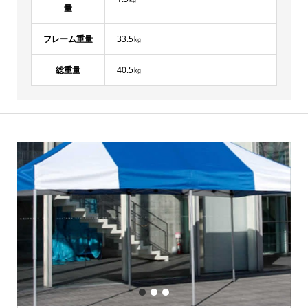
量
フレーム重量
33.5㎏
総重量
40.5㎏
1
2
3